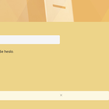
še heslo.
×